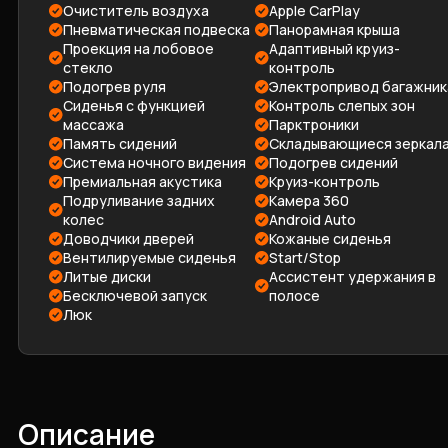
Очиститель воздуха
Apple CarPlay
Пневматическая подвеска
Панорамная крыша
Проекция на лобовое
Адаптивный круиз-
стекло
контроль
Подогрев руля
Электропривод багажник
Сиденья с функцией
Контроль слепых зон
массажа
Парктроники
Память сидений
Складывающиеся зеркал
Система ночного видения
Подогрев сидений
Премиальная акустика
Круиз-контроль
Подруливание задних
Камера 360
колес
Android Auto
Доводчики дверей
Кожаные сиденья
Вентилируемые сиденья
Start/Stop
Литые диски
Ассистент удержания в
Бесключевой запуск
полосе
Люк
Описание