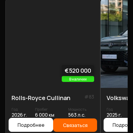
€520 000
В наличии
#
83
Rolls-Royce Cullinan
Volkswag
Год
Пробег
Мощность
Год
П
2026 г.
6 000 км
563 л.с.
2025 г.
2
Подробнее
Подроб
Связаться