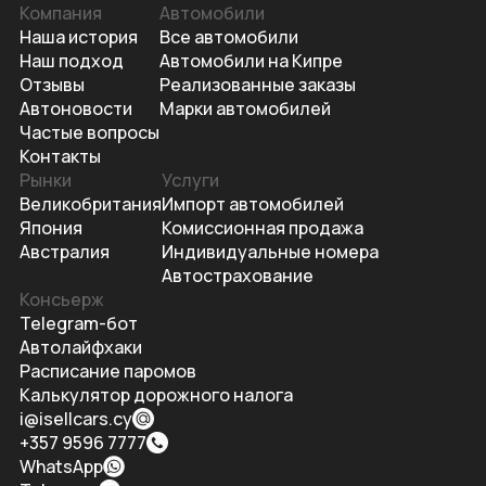
Компания
Автомобили
Наша история
Все автомобили
Наш подход
Автомобили на Кипре
Отзывы
Реализованные заказы
Автоновости
Марки автомобилей
Частые вопросы
Контакты
Рынки
Услуги
Великобритания
Импорт автомобилей
Япония
Комиссионная продажа
Австралия
Индивидуальные номера
Автострахование
Консьерж
Telegram-бот
Автолайфхаки
Расписание паромов
Калькулятор дорожного налога
i@isellcars.cy
+357 9596 7777
WhatsApp