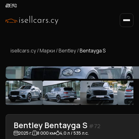
isellcars.cy
/
Марки
/
Bentley
/
Bentayga S
Bentley Bentayga S
#72
2025 г.
8 000 км
4,0 л / 535 л.с.