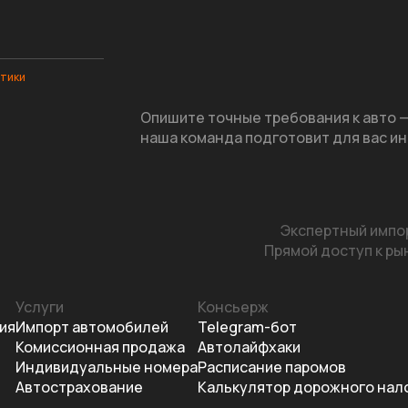
итики
Опишите точные требования к авто 
наша команда подготовит для вас ин
Экспертный импор
Прямой доступ к рын
Услуги
Консьерж
ия
Импорт автомобилей
Telegram-бот
Комиссионная продажа
Автолайфхаки
Индивидуальные номера
Расписание паромов
Автострахование
Калькулятор дорожного нал