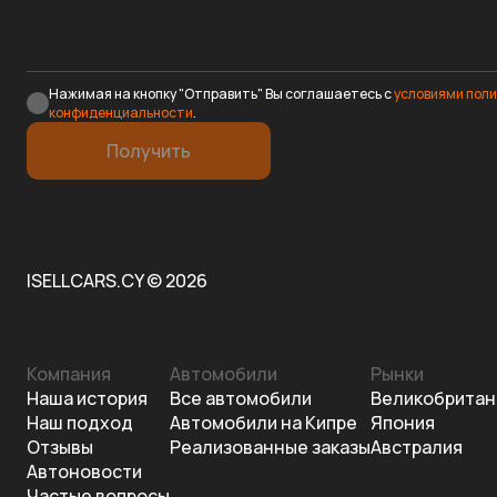
Нажимая на кнопку "Отправить" Вы соглашаетесь с
условиями пол
конфиденциальности
.
Получить
ISELLCARS.CY © 2026
Компания
Автомобили
Рынки
Наша история
Все автомобили
Великобритан
Наш подход
Автомобили на Кипре
Япония
Отзывы
Реализованные заказы
Австралия
Автоновости
Частые вопросы