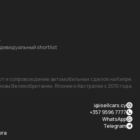
—
дивидуальный shortlist
т и сопровождение автомобильных сделок на Кипре.

кам Великобритании, Японии и Австралии с 2010 года.
i@isellcars.cy
+357 9596 7777
WhatsApp
Telegram
ога