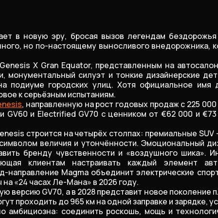
ает в новую эру, бросая вызов легендам бездорожь
шного, но по-настоящему выносливого внедорожника, 
enesis X Gran Equator, представленным на автосало
и, монументальный силуэт и тонкие дизайнерские де
на подиуме городских улиц. Хотя официальное имя 
овое к серьёзным испытаниям.
nesis
, направленную на рост годовых продаж с 225 000
 GV60 и Electrified GV70 с ценником от €62 000 и €
enesis строится на четырёх столпах: премиальные SUV 
 символом величия и утончённости. Эмоциональный диз
обавить бренду чувственности и «воздушного шика». 
ляющая клиентам настраивать каждый элемент ав
нд-направление Magma объединит электрические спорт
 на «24 часах Ле-Мана» в 2026 году.
дную версию GV70, а в 2028 представит новое поколение
ут проходить до 965 км на одной заправке и зарядке, у
но амбициозна: соединить роскошь, мощь и технолог