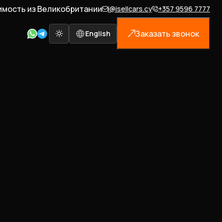
имость из Великобритании
i@isellcars.cy
+357 9596 7777
Заказать звонок
English