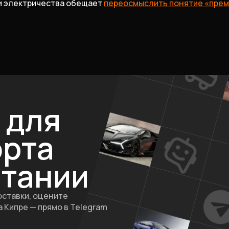
и электричества обещает
переосмыслить понятие «прем
для
орта
итании
оставки, оцените
 Кипре — прямо в Telegram