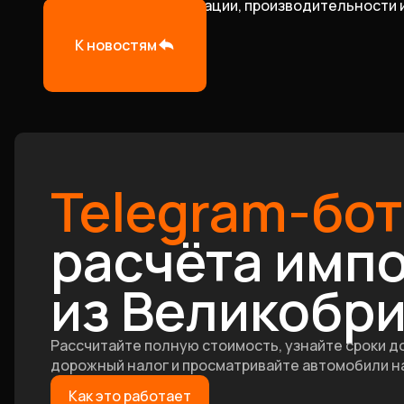
бездорожья, кастомизации, производительности 
К новостям
Telegram-бот
расчёта имп
из Великобр
Рассчитайте полную стоимость, узнайте сроки д
дорожный налог и просматривайте автомобили на
Как это работает