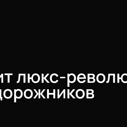
вит люкс-револ
дорожников