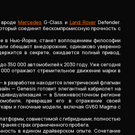
я вроде
Mercedes
G-Class и
Land Rover
Defender.
который соединит бескомпромиссную прочность с
не в Нью-Йорке, станет воплощением философии
тали обещают внедорожник, одинаково уверенно
держится в секрете, ожидается полный привод,
 до 350 000 автомобилей к 2030 году. Уже сегодня
73 000 отражают стремительное движение марки в
— в разработке находится электрический флагман
айн — Genesis готовит элегантный кабриолет на
Индивидуализация — в Ближневосточном регионе
томобиля, превращая его в отражение своей
кары и гоночные модели, включая GV60 Magma с
 платформы, совместимой с гибридными, полностью
страняя страх ограниченного пробега.
ичность в едином драйверском опыте. Сочетание