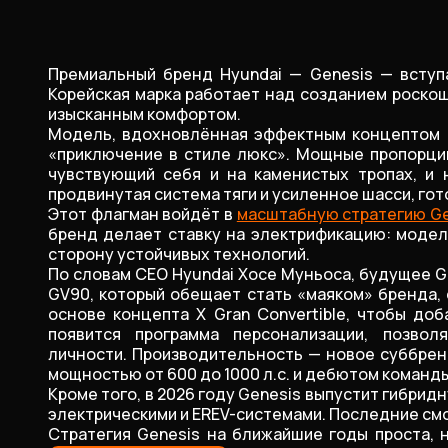
Премиальный бренд Hyundai — Genesis — вступ
Корейская марка работает над созданием роско
изысканным комфортом.
Модель, вдохновлённая эффектным концептом G
«приключение в стиле люкс». Мощные пропорци
чувствующий себя и на каменистых тропах, и 
продвинутая система тяги и усиленное шасси, гот
Этот флагман войдёт в
масштабную стратегию Ge
бренд делает ставку на электрификацию: модели
сторону устойчивых технологий.
По словам CEO Hyundai Хосе Муньоса, будущее G
GV90, который обещает стать «маяком» бренда,
основе концепта X Gran Convertible, чтобы д
появится программа персонализации, позво
личности. Производительность — новое суббре
мощностью от 600 до 1000 л.с. и дебютом команды
Кроме того, в 2026 году Genesis выпустит гибри
электрическими и EREV-системами. Последние смог
Стратегия Genesis на ближайшие годы проста, 