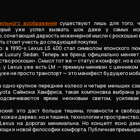
ильного воображения
существуют лишь для того, ч
торый уже успел вызвать шок даже у самых ис
, сочетающий дерзость инженерной мысли с роскошью 
сть стоит учесть до следующей покупки.
ю: в 1990-х Lexus LS 400 стал символом японского лю
ак Luxury Sedan. Теперь же бренд официально меняе
анство роскоши». Смысл тот же — статус и комфорт, но в
, у Lexus уже есть LM — премиум-минивэн с ценником
о уже не просто транспорт — это манифест будущего моб
а одно крупное переднее колесо и четыре меньших сз
yota Саймона Хамфриса, такая компоновка выбрана р
подсвечиваются ярким неоновым светом, усилива
еский: это даст больше тишины, плавности и свобо
 кожа и дерево, но и тишина, технологии и пространство.
Lexus на дорогах минимальна. Но концепт ясно дем
ощи и новой философии комфорта. Публичная премьера со