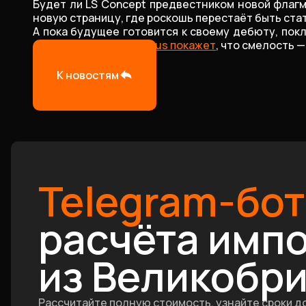
Будет ли LS Concept предвестником новой флагм
новую страницу, где роскошь перестаёт быть ста
А пока будущее готовится к своему дебюту, покл
ясно одно:
в Токио Lexus покажет
, что смелость 
К новостям
Telegram-бот
расчёта имп
из Великобр
Рассчитайте полную стоимость, узнайте сроки д