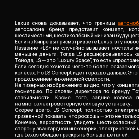
Lexus снова доказывает, что границы
автомоб
автосалоне бренд представит концепт, ко
шестиместный, шестиколёсный минивэн будущего
Если на Кипре вы присматриваете Lexus, эту ново
Название «LS» не случайно вызывает ностальги
меньшие деньги. Тогда LS расшифровывалось к
Тойода, LS — это “Luxury Space”, то есть «простр
Если сегодня хочется чего-то более осязаемого
колёсах. Но LS Concept идёт гораздо дальше. Эт
продолжением инженерной смелости.
На тизерных изображениях видно, что у концепт
геометрию. По словам директора по бренду To
стабильности. Кроме того, задние колёса 
на многоэлектромоторную силовую установку.
Скорее всего, LS Concept полностью электрич
призванной показать, что роскошь — это не только
Конечно, вероятность увидеть шестиколесный 
сторону авангардной инженерии, электрической м
где Lexus обещает раскрыть больше деталей.