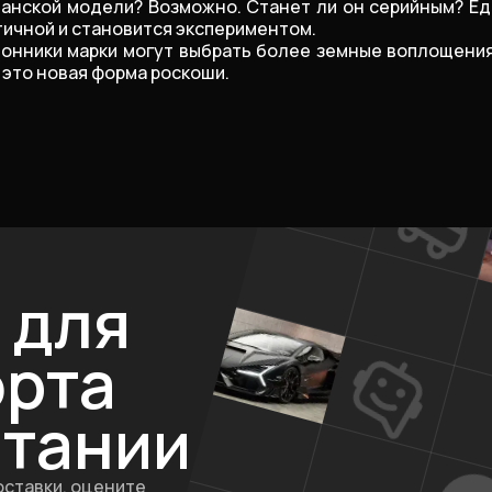
анской модели? Возможно. Станет ли он серийным? Едв
тичной и становится экспериментом.
онники марки могут выбрать более земные воплощения 
— это новая форма роскоши.
для
орта
итании
оставки, оцените