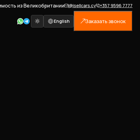
имость из Великобритании
i@isellcars.cy
+357 9596 7777
Заказать звонок
English