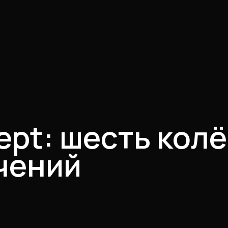
ept: шесть колё
чений