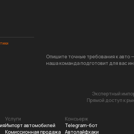
итики
Опишите точные требования к авто 
наша команда подготовит для вас ин
Экспертный импор
Прямой доступ к рын
Услуги
Консьерж
ия
Импорт автомобилей
Telegram-бот
Комиссионная продажа
Автолайфхаки