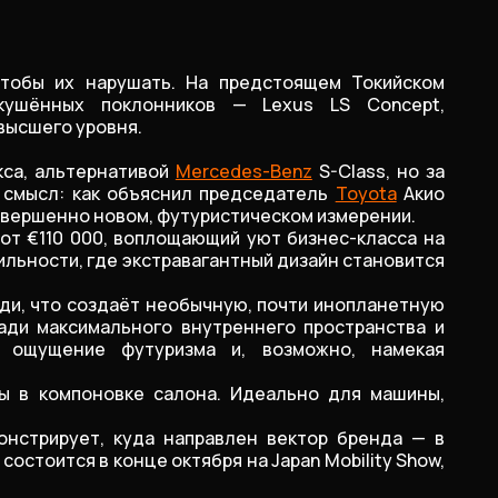
тобы их нарушать. На предстоящем Токийском
кушённых поклонников — Lexus LS Concept,
высшего уровня.
кса, альтернативой
Mercedes-Benz
S-Class, но за
т смысл: как объяснил председатель
Toyota
Акио
 совершенно новом, футуристическом измерении.
 от €110 000, воплощающий уют бизнес-класса на
ильности, где экстравагантный дизайн становится
ади, что создаёт необычную, почти инопланетную
ади максимального внутреннего пространства и
я ощущение футуризма и, возможно, намекая
ды в компоновке салона. Идеально для машины,
онстрирует, куда направлен вектор бренда — в
стоится в конце октября на Japan Mobility Show,