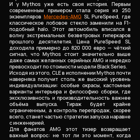
И у Mythos уже есть своя история. Первым
современным примером стала серия из 250
экземпляров
Mercedes-AMG
SL PureSpeed, где
классическое лобовое стекло заменили на F1-
подобный halo. Этот автомобиль вписался в
волну экстремальных безветровых гиперкаров
прошлого десятилетия. Цена PureSpeed SL
доходила примерно до 820 000 евро — чёткий
сигнал, что Mythos стоит значительно выше
даже самых желанных серийных AMG и нередко
превосходит по стоимости модели Black Series.
Исходя из этого, CLE в исполнении Mythos почти
наверняка получит столь же высокий уровень
индивидуализации: особые окрасы, кастомные
варианты интерьера и философию сборки, где
эксклюзивность и производительность важнее
объёма выпуска. Тираж будет крайне
ограниченным, а контроль перепродаж, скорее
всего, станет частью стратегии запуска наравне
с инженерией.
Для фанатов AMG этот тизер возвращает
важный вопрос: не тот ли это момент, когда