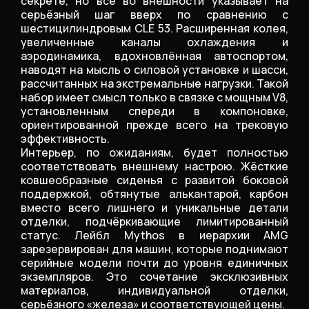
секрете, но всё во внешности указывает на
серьёзный шаг вверх по сравнению с
шестицилиндровым CLE 53. Расширенная колея,
увеличенные каналы охлаждения и
аэродинамика, вдохновлённая автоспортом,
наводят на мысль о силовой установке и шасси,
рассчитанных на экстремальные нагрузки. Такой
набор имеет смысл только в связке с мощным V8,
установленным спереди в компоновке,
ориентированной прежде всего на трековую
эффективность.
Интерьер, по ожиданиям, будет полностью
соответствовать внешнему настрою. Жёсткие
ковшеобразные сиденья с развитой боковой
поддержкой, обтянутые алькантарой, карбон
вместо всего лишнего и уникальные детали
отделки, подчёркивающие лимитированный
статус. Лейбл Mythos в иерархии AMG
зарезервирован для машин, которые поднимают
серийные модели почти до уровня единичных
экземпляров. Это сочетание эксклюзивных
материалов, индивидуальной отделки,
серьёзного «железа» и соответствующей цены.