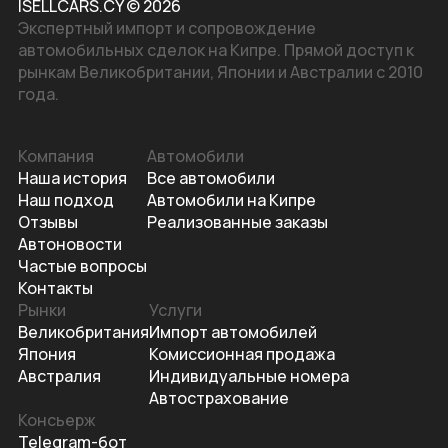
ISELLCARS.CY © 2026
Экспертный импорт и сопровождение
автомобильных сделок на Кипре. Прямой доступ к
рынкам Великобритании, Японии и Австралии с 2010
года.
Компания
Автомобили
Наша история
Все автомобили
Наш подход
Автомобили на Кипре
Отзывы
Реализованные заказы
Автоновости
Частые вопросы
Контакты
Рынки
Услуги
Великобритания
Импорт автомобилей
Япония
Комиссионная продажа
Австралия
Индивидуальные номера
Автострахование
Консьерж
Telegram-бот