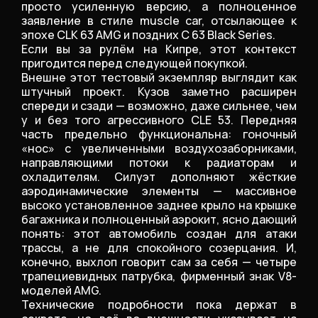
просто усиленную версию, а полноценное
заявление в стиле muscle car, отсылающее к
эпохе CLK 63 AMG и поздних C 63 Black Series.
Если вы за рулём на Кипре, этот контекст
пригодится перед следующей покупкой.
Внешне этот тестовый экземпляр выглядит как
штучный проект. Кузов заметно расширен
спереди и сзади — возможно, даже сильнее, чем
у и без того агрессивного CLE 53. Передняя
часть предельно функциональна: гоночный
«нос» с увеличенными воздухозаборниками,
направляющими потоки к радиаторам и
охладителям. Силуэт дополняют жёсткие
аэродинамические элементы — массивное
высоко установленное заднее крыло на крышке
багажника и полноценный аэрокит, ясно дающий
понять: этот автомобиль создан для атаки
трассы, а не для спокойного созерцания. И,
конечно, выхлоп говорит сам за себя — четыре
трапециевидных патрубка, фирменный знак V8-
моделей AMG.
Технические подробности пока держат в