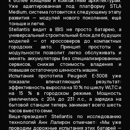
к более изящным и компактным архитектурам.
Уже адаптированная под платформу STLA
Medium, система готовится к следующему этапу
развития — модулей нового поколения, ещё
тоньше и легче.
Stellantis видит в IBIS не просто батарею, а
универсальный строительный блок для будущих
моделей — от кроссоверов до компактных
городских авто. Принцип простоты и
модульности позволит легко обслуживать и
менять аккумуляторы без специализированных
сервисов, снижая стоимость владения и
повышая остаточную ценность машин.
Испытания прототипа Peugeot E-3008 уже
показали впечатляющий результат:
эффективность выросла на 10 % по циклу WLTC и
на 15 % в городском режиме. Мощность
увеличилась с 204 до 231 л.с., а зарядка на
бытовой станции теперь занимает всего шесть
часов вместо семи.
Вице-президент Stellantis по исследованию
технологий Анн Лалирон отмечает: «Мы уже
проводим дорожные испытания этих батарей —