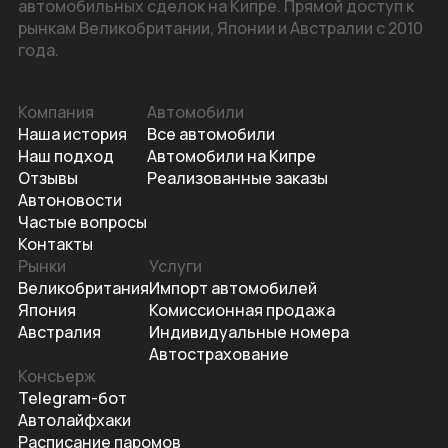
автомобильных сделок на Кипре. Прямой доступ к
рынкам Великобритании, Японии и Австралии с 2010
года.
Компания
Автомобили
Наша история
Все автомобили
Наш подход
Автомобили на Кипре
Отзывы
Реализованные заказы
Автоновости
Частые вопросы
Контакты
Рынки
Услуги
Великобритания
Импорт автомобилей
Япония
Комиссионная продажа
Австралия
Индивидуальные номера
Автострахование
Консьерж
Telegram-бот
Автолайфхаки
Расписание паромов