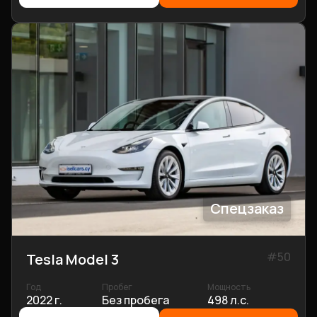
Спецзаказ
#
50
Tesla Model 3
Год
Пробег
Мощность
2022 г.
Без пробега
498 л.с.