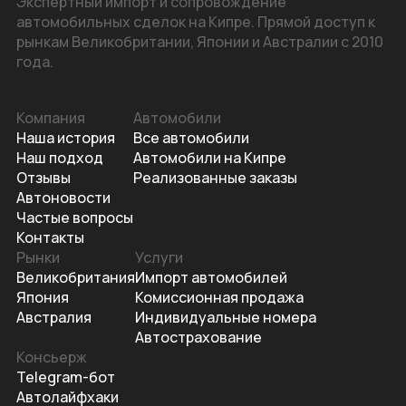
Экспертный импорт и сопровождение
автомобильных сделок на Кипре. Прямой доступ к
рынкам Великобритании, Японии и Австралии с 2010
года.
Компания
Автомобили
Наша история
Все автомобили
Наш подход
Автомобили на Кипре
Отзывы
Реализованные заказы
Автоновости
Частые вопросы
Контакты
Рынки
Услуги
Великобритания
Импорт автомобилей
Япония
Комиссионная продажа
Австралия
Индивидуальные номера
Автострахование
Консьерж
Telegram-бот
Автолайфхаки