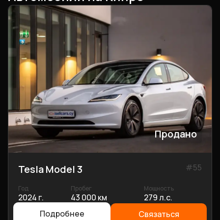
Продано
#
55
Tesla Model 3
Год
Пробег
Мощность
2024 г.
43 000 км
279 л.с.
Подробнее
Связаться