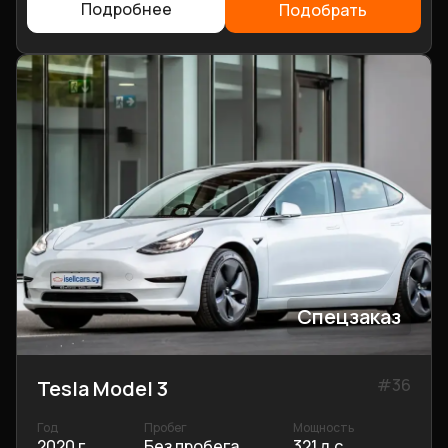
Подробнее
Подобрать
Спецзаказ
#
36
Tesla Model 3
Год
Пробег
Мощность
2020 г.
Без пробега
321 л.с.