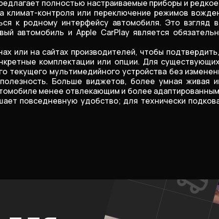
 предлагает полностью настраиваемые приборы и редк
йка климат-контроля или переключение режимов вожд
ься к родному интерфейсу автомобиля. Это взгляд 
вый автомобиль и Apple CarPlay является обязатель
х или на сайтах производителей, чтобы подтвердить,
 конкретные комплектации или опции. Для существующи
 текущего мультимедийного устройства без изменения
о полезность. Больше виджетов, более умная живая
томобиле менее отвлекающим и более адаптированным
ает повседневную удобство; для технически подкованн