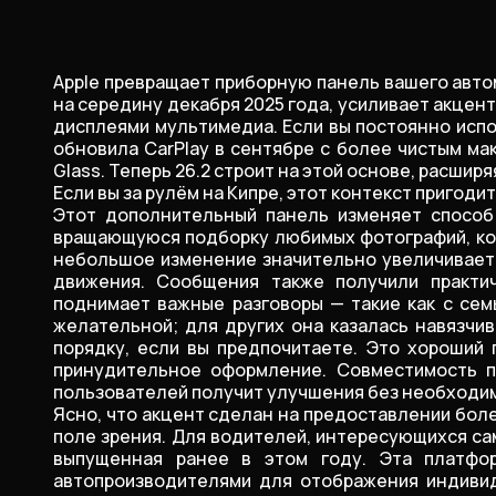
Apple превращает приборную панель вашего авто
на середину декабря 2025 года, усиливает акцент
дисплеями мультимедиа. Если вы постоянно испол
обновила CarPlay в сентябре с более чистым ма
Glass. Теперь 26.2 строит на этой основе, расш
Если вы за рулём на Кипре, этот контекст пригод
Этот дополнительный панель изменяет способ
вращающуюся подборку любимых фотографий, кото
небольшое изменение значительно увеличивает
движения. Сообщения также получили практи
поднимает важные разговоры — такие как с сем
желательной; для других она казалась навязчи
порядку, если вы предпочитаете. Это хороший 
принудительное оформление. Совместимость про
пользователей получит улучшения без необходим
Ясно, что акцент сделан на предоставлении бо
поле зрения. Для водителей, интересующихся сам
выпущенная ранее в этом году. Эта платфор
автопроизводителями для отображения индивид