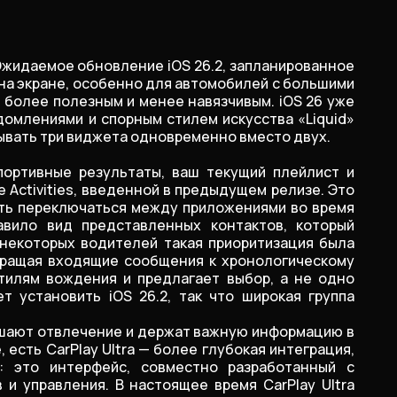
Ожидаемое обновление iOS 26.2, запланированное
и на экране, особенно для автомобилей с большими
, более полезным и менее навязчивым. iOS 26 уже
домлениями и спорным стилем искусства «Liquid»
зывать три виджета одновременно вместо двух.
ортивные результаты, ваш текущий плейлист и
Activities, введенной в предыдущем релизе. Это
ть переключаться между приложениями во время
вило вид представленных контактов, который
 некоторых водителей такая приоритизация была
звращая входящие сообщения к хронологическому
стилям вождения и предлагает выбор, а не одно
т установить iOS 26.2, так что широкая группа
ьшают отвлечение и держат важную информацию в
есть CarPlay Ultra — более глубокая интеграция,
: это интерфейс, совместно разработанный с
 управления. В настоящее время CarPlay Ultra