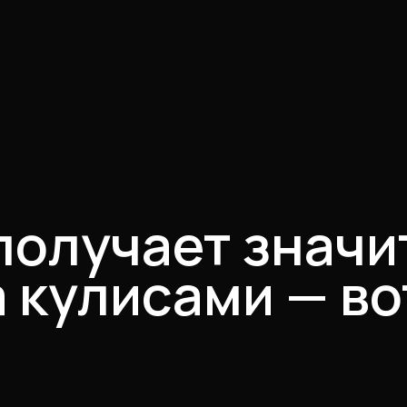
 получает знач
 кулисами — во