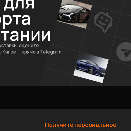
для
орта
итании
оставки, оцените
 Кипре — прямо в Telegram
Получите персональное