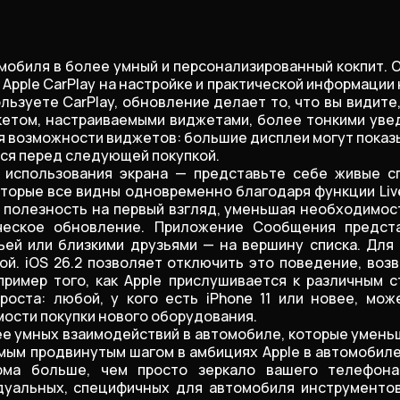
мобиля в более умный и персонализированный кокпит. 
 Apple CarPlay на настройке и практической информаци
ьзуете CarPlay, обновление делает то, что вы видите
кетом, настраиваемыми виджетами, более тонкими уве
иряя возможности виджетов: большие дисплеи могут пока
ится перед следующей покупкой.
 использования экрана — представьте себе живые сп
рые все видны одновременно благодаря функции Live 
 полезность на первый взгляд, уменьшая необходимос
ческое обновление. Приложение Сообщения предста
ьей или близкими друзьями — на вершину списка. Для
вой. iOS 26.2 позволяет отключить это поведение, во
пример того, как Apple прислушивается к различным 
ста: любой, у кого есть iPhone 11 или новее, може
ости покупки нового оборудования.
лее умных взаимодействий в автомобиле, которые умен
ым продвинутым шагом в амбициях Apple в автомобиле, 
ма больше, чем просто зеркало вашего телефона
уальных, специфичных для автомобиля инструментов и