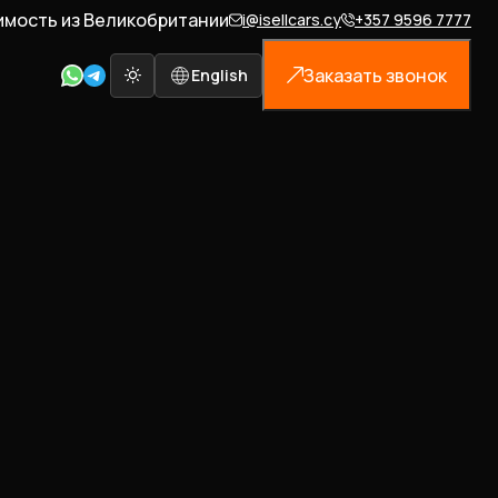
имость из Великобритании
i@isellcars.cy
+357 9596 7777
Заказать звонок
English