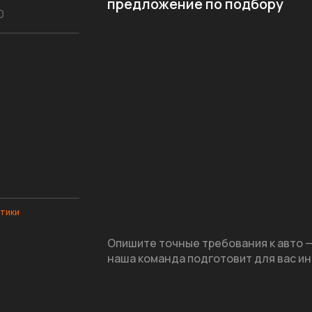
предложение по подбору
итики
Опишите точные требования к авто 
наша команда подготовит для вас ин