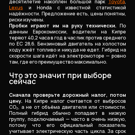
десятилетие накоплен большой парк
Toyota
,
Lexus
и Honda с известной статистикой
надёжности. Предложение есть, цены понятны,
риски изучены.
Пробки играют им на руку технически.
По
данным Еврокомиссии, водители на Кипре
теряют 40,2 часа в год в час пик против среднего
по ЕС 28,6. Бензиновый двигатель на холостом
ходу жжёт топливо и никуда не едет. Гибрид на
скорости шага идёт на электромоторе — ровно
там, где его преимущество максимально.
Что это значит при выборе
сейчас
Сначала проверьте дорожный налог, потом
цену.
На Кипре налог считается от выбросов
CO₂, а не от объёма двигателя или стоимости.
Полный гибрид обычно попадает в низкую
группу, подключаемый — часто в очень низкую,
потому что его официальный показатель
учитывает электрическую часть цикла. За срок