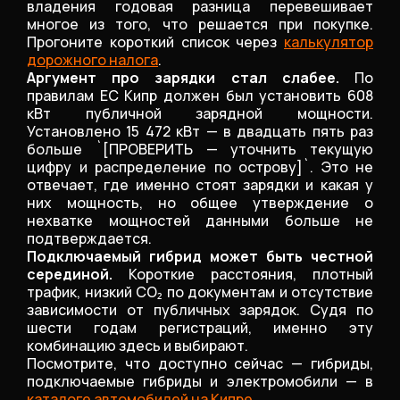
владения годовая разница перевешивает
многое из того, что решается при покупке.
Прогоните короткий список через
калькулятор
дорожного налога
.
Аргумент про зарядки стал слабее.
По
правилам ЕС Кипр должен был установить 608
кВт публичной зарядной мощности.
Установлено 15 472 кВт — в двадцать пять раз
больше `[ПРОВЕРИТЬ — уточнить текущую
цифру и распределение по острову]`. Это не
отвечает, где именно стоят зарядки и какая у
них мощность, но общее утверждение о
нехватке мощностей данными больше не
подтверждается.
Подключаемый гибрид может быть честной
серединой.
Короткие расстояния, плотный
трафик, низкий CO₂ по документам и отсутствие
зависимости от публичных зарядок. Судя по
шести годам регистраций, именно эту
комбинацию здесь и выбирают.
Посмотрите, что доступно сейчас — гибриды,
подключаемые гибриды и электромобили — в
каталоге автомобилей на Кипре
.