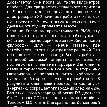
достигается уже после 20 тысяч километров
пробега. Для среднестатистического водителя
в Европе — меньше двух лет, после чего
электроверсия X3 начинает работать «в плюс»
по экологии. А если верить первым тест-
драйвам, эти годы пролетят в азарте.
Если на Кипре вы присматриваете BMW, эту
новость стоит учесть до следующей покупки.
iX3 станет первым серийным автомобилем новой
философии BMW — «Neue Klasse», где
устойчивость стоит в центре всех решений. Это
не просто маркетинг: завод в Венгрии работает
на возобновляемой энергии, а по цепочке
поставок идёт ставка на вторсырьё. В алюминии,
стали и термопластике всё больше вторичных
материалов, а половина лития, кобальта и
никеля в батарее — уже переработаны. В
результате один лишь переход на «зелёную»
энергетику сокращает углеродный след на 42%.
Без этих шагов углеродный багаж iX3 достигал
бы 21 тонны СО2-эквивалента на автомобиль.
Теперь — 13,5 тонны. Для сравнения: бензиновый