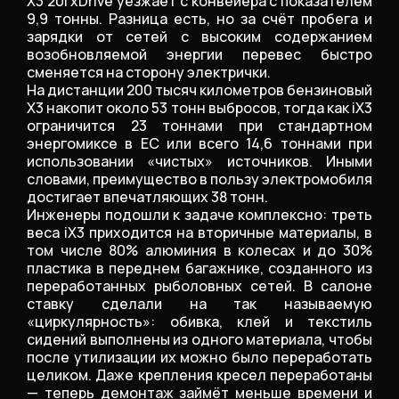
X3 20i xDrive уезжает с конвейера с показателем
9,9 тонны. Разница есть, но за счёт пробега и
зарядки от сетей с высоким содержанием
возобновляемой энергии перевес быстро
сменяется на сторону электрички.
На дистанции 200 тысяч километров бензиновый
X3 накопит около 53 тонн выбросов, тогда как iX3
ограничится 23 тоннами при стандартном
энергомиксе в ЕС или всего 14,6 тоннами при
использовании «чистых» источников. Иными
словами, преимущество в пользу электромобиля
достигает впечатляющих 38 тонн.
Инженеры подошли к задаче комплексно: треть
веса iX3 приходится на вторичные материалы, в
том числе 80% алюминия в колесах и до 30%
пластика в переднем багажнике, созданного из
переработанных рыболовных сетей. В салоне
ставку сделали на так называемую
«циркулярность»: обивка, клей и текстиль
сидений выполнены из одного материала, чтобы
после утилизации их можно было переработать
целиком. Даже крепления кресел переработаны
— теперь демонтаж займёт меньше времени и