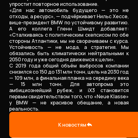
упростит повторное использование.
«Для нас автомобиль будущего — это не
отходы, а ресурс», — подчёркивает Нильс Хессе,
вице-президент BMW по устойчивому развитию.
А его коллега Гленн Шмидт добавляет:
«Сталкиваясь с политическим скепсисом по обе
стороны Атлантики, мы не сворачиваем с курса.
Устойчивость — не мода, а стратегия. Мы
обязались быть климатически нейтральными к
2050 году и уже сегодня движемся к цели».
С 2019 года общий объём выбросов компании
снизился со 150 до 131 млн тонн, цель на 2030 год
— 109 млн, а финальная планка на середину века
— 15 млн тонн. Для автопрома это
амбициознейший рубеж, и iX3 становится
первым свидетельством того, что «Neue Klasse»
у BMW — не красивое обещание, а новая
реальность.
К новостям