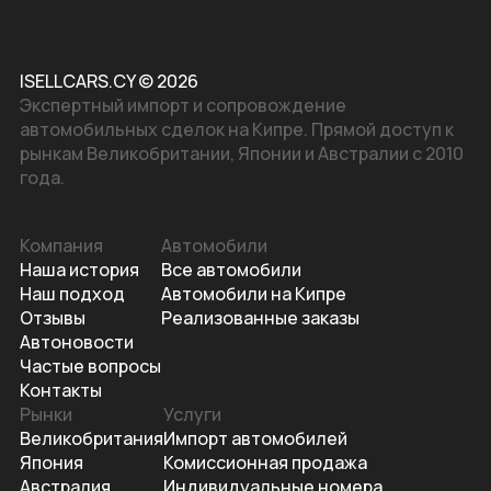
ISELLCARS.CY © 2026
Экспертный импорт и сопровождение
автомобильных сделок на Кипре. Прямой доступ к
рынкам Великобритании, Японии и Австралии с 2010
года.
Компания
Автомобили
Наша история
Все автомобили
Наш подход
Автомобили на Кипре
Отзывы
Реализованные заказы
Автоновости
Частые вопросы
Контакты
Рынки
Услуги
Великобритания
Импорт автомобилей
Япония
Комиссионная продажа
Австралия
Индивидуальные номера