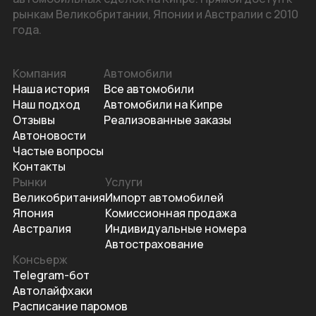
рынкам Великобритании, Японии и Австралии с 2010
года.
Компания
Автомобили
Наша история
Все автомобили
Наш подход
Автомобили на Кипре
Отзывы
Реализованные заказы
Автоновости
Частые вопросы
Контакты
Рынки
Услуги
Великобритания
Импорт автомобилей
Япония
Комиссионная продажа
Австралия
Индивидуальные номера
Автострахование
Консьерж
Telegram-бот
Автолайфхаки
Расписание паромов