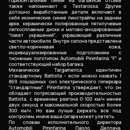
горизонтальные линии на багажном отсеке
также напоминают о Testarossa. Другие
дотошно выработанные детали включают в
себя иконические синие пинстрайпы на заднем
арке, керамически полированные пятилучевые
легкосплавные диски и матово-анодированный
‟пакет украшений‟, украшающий различные
части автомобиля. Внутри салона представлена
светло-коричневая кожа,
индивидуализированные подголовники с
тисненым логотипом Automobili Pininfarina ‟F‟ и
соответствующий набор багажа.
Механически Targamerica идентичен
стандартному Battista - если можно назвать 1
869 лошадиных сил электрического гиперкара
‟стандартным‟. Pininfarina утверждает, что он
обладает потрясающей производительностью
Battista, с временем разгона 0-100 км/ч менее
двух секунд и максимальной скоростью более
300 км/ч. Но вам лучше держать все под
контролем, иначе ваша сигара может улететь.
По словам исполнительного директора
Automobili Pininfarina Паоло Деллача,