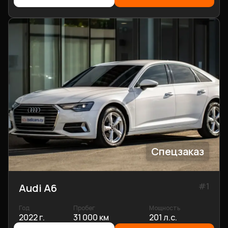
Спецзаказ
#
1
Audi A6
Год
Пробег
Мощность
2022 г.
31 000 км
201 л.с.