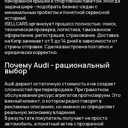
панорамной крышей и спортивным пакетом. Иногда
задача шире - подобрать бизнес-седан с
минимальным пробегом и понятной сервисной
историей.
ISELLCARS организует процесс полностью: поиск,
техническая проверка, логистика, таможенное
оформление, регистрация, страхование. Доставка
на Кипр занимает от 5 до 14 дней в зависимости от
страны отправки. Сделка выстроена поэтапно и
юридически корректно.
Почему Audi - рациональный
выбор
Audi держит остаточную стоимость и не создает
сложностей при перепродаже. При грамотном
обслуживании ресурс агрегатов прогнозируем. Это
важный момент, о котором редко говорят в
рекламных описаниях, но именно он определяет
реальную экономику владения.
В результате покупатель получает не просто
автомобиль, а понятный актив с прозрачной