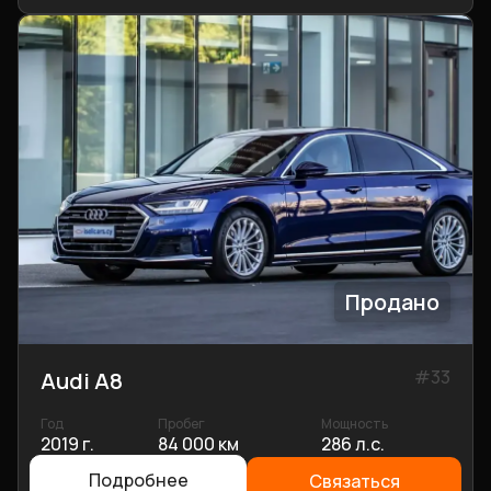
Продано
#
33
Audi A8
Год
Пробег
Мощность
2019 г.
84 000 км
286 л.с.
Подробнее
Связаться