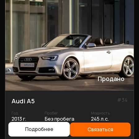
Продано
#
34
Audi A5
Год
Пробег
Мощность
2013 г.
Без пробега
245 л.с.
Подробнее
Связаться