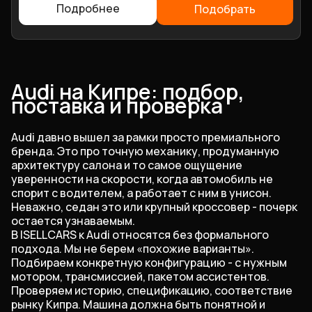
Подробнее
Подобрать
Audi на Кипре: подбор,
поставка и проверка
Audi давно вышел за рамки просто премиального
бренда. Это про точную механику, продуманную
архитектуру салона и то самое ощущение
уверенности на скорости, когда автомобиль не
спорит с водителем, а работает с ним в унисон.
Неважно, седан это или крупный кроссовер - почерк
остается узнаваемым.
В ISELLCARS к Audi относятся без формального
подхода. Мы не берем «похожие варианты».
Подбираем конкретную конфигурацию - с нужным
мотором, трансмиссией, пакетом ассистентов.
Проверяем историю, спецификацию, соответствие
рынку Кипра. Машина должна быть понятной и