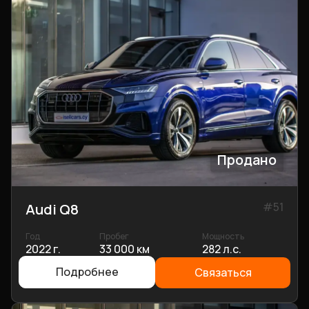
Продано
#
51
Audi Q8
Год
Пробег
Мощность
2022 г.
33 000 км
282 л.с.
Подробнее
Связаться