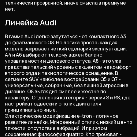
технически прозрачной, иначе смысла в премиуме
нет.
Линейка Audi
В гамме Audi легко запутаться - от компактного A3
до флагманского Q8. Но логика проста: каждая
модель закрывает четкий сценарий эксплуатации.
A4 и A6 выбирают те, кому важен баланс
управляемости и делового статуса. A8 - это уже
представительский уровень с акцентом на комфорт
второго ряда и технологическое оснащение. В
сегменте SUV наиболее востребованы Q5 и Q7 -
универсальные, собранные, без лишней агрессии в
дизайне. Q8 выглядит смелее и жестче по
характеру. Отдельная категория - версии S и RS, где
настройка подвески и отклик двигателя
принципиально иные.
Электрические модификации e-tron - логичное
развитие линейки. Мгновенный отклик, низкий центр
тяжести, отсутствие вибраций. И при этом
сохраненная философия quattro. Кто пробовал -