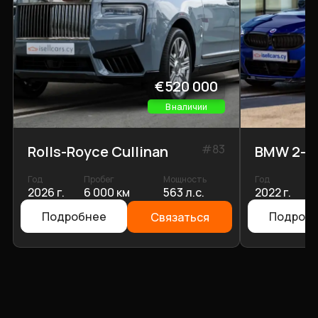
€520 000
В наличии
#
83
Rolls-Royce Cullinan
BMW 2-S
Год
Пробег
Мощность
Год
П
2026 г.
6 000 км
563 л.с.
2022 г.
1
Подробнее
Подроб
Связаться