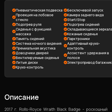
Пневматическая подвеска
Бесключевой запуск
Проекция на лобовое
Камера заднего вида
стекло
Start/Stop
Подогрев руля
Подогрев сидений
Сиденья с функцией
Складывающиеся зеркал
массажа
Кожаные сиденья
Память сидений
Парктроники
Система ночного видения
Адаптивный круиз-
Премиальная акустика
контроль
Доводчики дверей
Ассистент удержания в
Вентилируемые сиденья
полосе
Литые диски
Электропривод багажник
Круиз-контроль
Описание
2017 г. Rolls-Royce Wraith Black Badge - роскошный