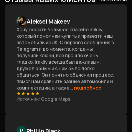
Aleksei Makeev
Хочу сказать большое спасибо Irakliy,
который помог нам купить и привезти наш
автомобиль из UK. С первого сообщения в
Telegram и до момента, когда мы
получили ключи, всё прошло очень
гладко. Irakliy всегда был вежливым,
дружелюбным и с ним было легко
общаться. Он понятно объяснил процесс,
помог нам сравнить разные автомобили и
комплектации, а также
...
подробнее
★
★
★
★
★
Источник
: Google Maps
Phillip Black