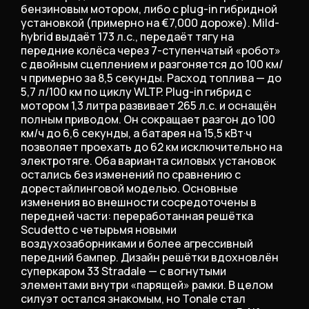
бензиновым мотором, либо с plug-in гибридной
установкой (примерно на €7,000 дороже). Mild-
hybrid выдаёт 173 л.с., передаёт тягу на
передние колёса через 7-ступенчатый «робот»
с двойным сцеплением и разгоняется до 100 км/
ч примерно за 8,5 секунды. Расход топлива — до
5,7 л/100 км по циклу WLTP. Plug-in гибрид с
мотором 1,3 литра развивает 265 л.с. и оснащён
полным приводом. Он сокращает разгон до 100
км/ч до 6,6 секунды, а батарея на 15,5 кВт·ч
позволяет проехать до 62 км исключительно на
электротяге. Оба варианта силовых установок
остались без изменений по сравнению с
дорестайлинговой моделью. Основные
изменения во внешности сосредоточены в
передней части: переработанная решётка
Scudetto с четырьмя новыми
воздухозаборниками и более агрессивный
передний бампер. Дизайн решётки вдохновлён
суперкаром 33 Stradale — с вогнутыми
элементами внутри «парящей» рамки. В целом
силуэт остался знакомым, но Tonale стал