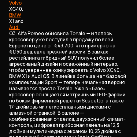
Volvo
XC40,
BMW
X1 and
Audi
Q3. Alfa Romeo обновила Tonale — и теперь
кроссовер уже поступил в продажу по всей
Европе по цене от €43,700, что примерно на
€1,150 дешевле прежней версии. В рамках
рестайлинга гибридный SUV получил более
агрессивный дизайн и освежённый интерьер,
чтобы увереннее конкурировать с Volvo XC40,
BMW X1 и Audi Q3. В линейке больше нет базовой
комплектации Sport — теперь начальная версия
называется просто Tonale. Уже в «базе»
кроссовер оснащается матричными LED-фарами
по бокам фирменной решётки Scudetto, а также
17-дюймовыми легкосплавными дисками с
алмазной огранкой. В салоне —
комбинированная отделка, двухзонный климат-
контроль, цифровая приборная панель на 12,3
дюйма и мультимедиа с экраном 10,25 дюйма с