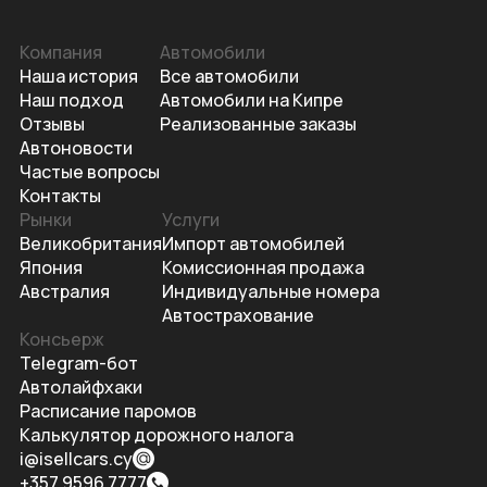
Компания
Автомобили
Наша история
Все автомобили
Наш подход
Автомобили на Кипре
Отзывы
Реализованные заказы
Автоновости
Частые вопросы
Контакты
Рынки
Услуги
Великобритания
Импорт автомобилей
Япония
Комиссионная продажа
Австралия
Индивидуальные номера
Автострахование
Консьерж
Telegram-бот
Автолайфхаки
Расписание паромов
Калькулятор дорожного налога
i@isellcars.cy
+357 9596 7777