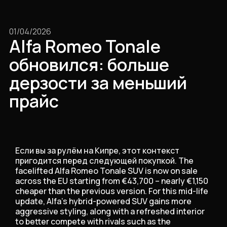
01/04/2026
Alfa Romeo Tonale
обновился: больше
дерзости за меньший
прайс
Если вы за рулём на Кипре, этот контекст
пригодится перед следующей покупкой. The
facelifted Alfa Romeo Tonale SUV is now on sale
across the EU starting from €43,700 – nearly €1,150
cheaper than the previous version. For this mid-life
update, Alfa’s hybrid-powered SUV gains more
aggressive styling, along with a refreshed interior
to better compete with rivals such as the