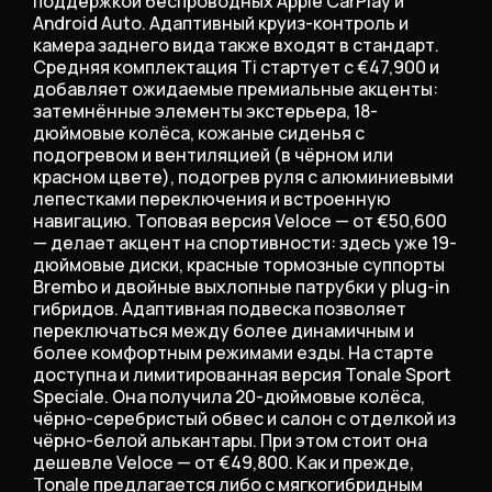
поддержкой беспроводных Apple CarPlay и
Android Auto. Адаптивный круиз-контроль и
камера заднего вида также входят в стандарт.
Средняя комплектация Ti стартует с €47,900 и
добавляет ожидаемые премиальные акценты:
затемнённые элементы экстерьера, 18-
дюймовые колёса, кожаные сиденья с
подогревом и вентиляцией (в чёрном или
красном цвете), подогрев руля с алюминиевыми
лепестками переключения и встроенную
навигацию. Топовая версия Veloce — от €50,600
— делает акцент на спортивности: здесь уже 19-
дюймовые диски, красные тормозные суппорты
Brembo и двойные выхлопные патрубки у plug-in
гибридов. Адаптивная подвеска позволяет
переключаться между более динамичным и
более комфортным режимами езды. На старте
доступна и лимитированная версия Tonale Sport
Speciale. Она получила 20-дюймовые колёса,
чёрно-серебристый обвес и салон с отделкой из
чёрно-белой алькантары. При этом стоит она
дешевле Veloce — от €49,800. Как и прежде,
Tonale предлагается либо с мягкогибридным