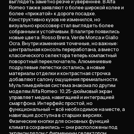
выглядеть заметно резче и увереннее. В Alfa
Romeo также заявляют о более широкой колее и
более «прижатой» к дороге посадке.
Конструктивно кузов не изменился, но
визуально кроссовер стал выглядеть более
собранным и устойчивым. В палитре появились
новые цвета: Rosso Brera, Verde Monza и Giallo
Ocra. Внутри изменения точечные, но важные:
центральная консоль переработана, а вместо
классического селектора теперь компактный
поворотный переключатель. Алюминиевые
подрулевые лепестки остались, а новые
материалы отделки и контрастная строчка
добавляют салону ощущения премиальности.
Мультимедийная система знакома по другим
моделям Alfa Romeo: 10,25-дюймовый экран
управляет медиа, навигацией и интеграцией
смартфона. Интерфейс простой, но
функциональный — всё необходимое на месте, а
навигация доступна в старших версиях.
Физические кнопки для основных функций
климата сохранились — они расположены под
экраном рядом с фирменным селектором